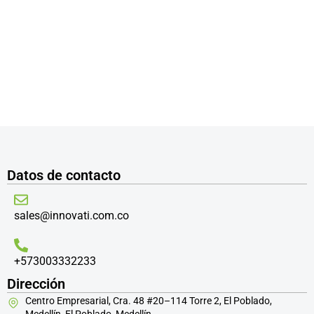
Ingeniería de Datos: Guía Estratégica, A
Ciencia de datos y Big Data
/
marzo 6, 2026
Datos de contacto
sales@innovati.com.co
+573003332233
Dirección
Centro Empresarial, Cra. 48 #20–114 Torre 2, El Poblado,
Medellín, El Poblado, Medellín