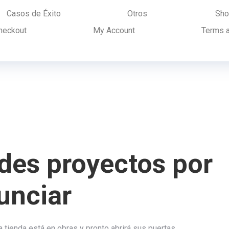
Casos de Éxito
Otros
Sho
heckout
My Account
Terms a
es proyectos por
unciar
 tienda está en obras y pronto abrirá sus puertas.